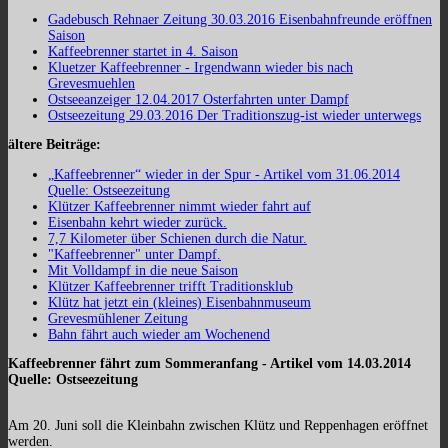
Gadebusch Rehnaer Zeitung 30.03.2016 Eisenbahnfreunde eröffnen
Saison
Kaffeebrenner startet in 4. Saison
Kluetzer Kaffeebrenner - Irgendwann wieder bis nach
Grevesmuehlen
Ostseeanzeiger 12.04.2017 Osterfahrten unter Dampf
Ostseezeitung 29.03.2016 Der Traditionszug-ist wieder unterwegs
ältere Beiträge:
„Kaffeebrenner“ wieder in der Spur - Artikel vom 31.06.2014
Quelle: Ostseezeitung
Klützer Kaffeebrenner nimmt wieder fahrt auf
Eisenbahn kehrt wieder zurück.
7,7 Kilometer über Schienen durch die Natur.
"Kaffeebrenner" unter Dampf.
Mit Volldampf in die neue Saison
Klützer Kaffeebrenner trifft Traditionsklub
Klütz hat jetzt ein (kleines) Eisenbahnmuseum
Grevesmühlener Zeitung
Bahn fährt auch wieder am Wochenend
Kaffeebrenner fährt zum Sommeranfang - Artikel vom 14.03.2014
Quelle: Ostseezeitung
Am 20. Juni soll die Kleinbahn zwischen Klütz und Reppenhagen eröffnet
werden.