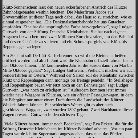
Klütz-Sonnenschein lässt den neuen ockerfarbenen Anstrich des Klützer
Bahnhofsgebäudes weithin leuchten. Die Malerfirma Jacobs aus
Grevesmühlen ist dieser Tage noch dabei, das Haus so zu streichen, wie es
einmal ausgesehen hat. „Die Denkmalschutzbehörde hat uns Gutachter
empfohlen. Eine hat die ursprüngliche Farbe hervorgekratzt“, sagt Ludger
Guttwein von der Stiftung Deutsche Kleinbahnen. Sie hat nach eigenen
Angaben inzwischen rund zwei Millionen Euro investiert, um den Bahnhof
und dessen Gebäude zu sanieren und ein Schmalspurgleis von Klütz bis
Reppenhagen zu legen.
Am 20. Juni soll De Lütt Kaffeebrenner- so wird die Kleinbahn heißen-
eröffnet werden und ab 21. Juni wird die Kleinbahn offiziell fahren- bis in
den Oktober hinein. „IM kommenden Jahr ist die Saison dann von Mai bis
Mitte Oktober geplant“ Sagt Ludger Guttwein. „Vielleicht machen wir auch
Sonderfahrten an Ostern.“ Während der Saison soll die Kleinbahn zwischen
Klütz und Reppenhagen dann montags bis freitags pendeln. “In Stellshagen
und Reppenhagen bauen wir jetzt noch an den Bahnsteigen“ sagt Ludger
Guttwein, „was noch zu erledigen ist.“ Außerdem kommen jetzt immer
wieder neue Waggons in Klütz an, wie ein offener Passagierwagen, in dem
die Fahrgäste nur unter einem Dach durch die Landschaft des Klützer
Winkels fahren können. Für schlechtes Wetter gibt es aber auch
geschlossene Waggons, zwei wurden 1897 gebaut. Zwei Nachbauten dieser
Wagen erwartet Guttwein in den nächsten Tagen.
„Viele Klützer hatten immer noch Bedenken“, sagt Eva Eckert, die für die
Stiftung Deutsche Kleinbahnen im Klützer Bahnhof arbeitet. „Vor ein paar
Tagen wurde ich im Supermarkt angesprochen, dass man das Pfeifen