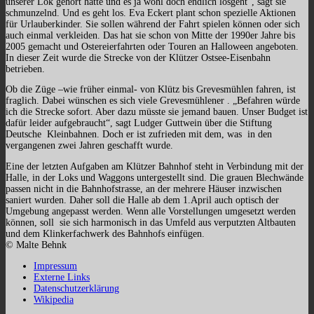
unserer Lok gehört hätte und es ja wohl doch endlich losgeht“, sagt sie
schmunzelnd. Und es geht los. Eva Eckert plant schon spezielle Aktionen
für Urlauberkinder. Sie sollen während der Fahrt spielen können oder sich
auch einmal verkleiden. Das hat sie schon von Mitte der 1990er Jahre bis
2005 gemacht und Ostereierfahrten oder Touren an Halloween angeboten.
In dieser Zeit wurde die Strecke von der Klützer Ostsee-Eisenbahn
betrieben.
Ob die Züge –wie früher einmal- von Klütz bis Grevesmühlen fahren, ist
fraglich. Dabei wünschen es sich viele Grevesmühlener . „Befahren würde
ich die Strecke sofort. Aber dazu müsste sie jemand bauen. Unser Budget ist
dafür leider aufgebraucht“, sagt Ludger Guttwein über die Stiftung
Deutsche Kleinbahnen. Doch er ist zufrieden mit dem, was in den
vergangenen zwei Jahren geschafft wurde.
Eine der letzten Aufgaben am Klützer Bahnhof steht in Verbindung mit der
Halle, in der Loks und Waggons untergestellt sind. Die grauen Blechwände
passen nicht in die Bahnhofstrasse, an der mehrere Häuser inzwischen
saniert wurden. Daher soll die Halle ab dem 1.April auch optisch der
Umgebung angepasst werden. Wenn alle Vorstellungen umgesetzt werden
können, soll sie sich harmonisch in das Umfeld aus verputzten Altbauten
und dem Klinkerfachwerk des Bahnhofs einfügen.
© Malte Behnk
Impressum
Externe Links
Datenschutzerklärung
Wikipedia