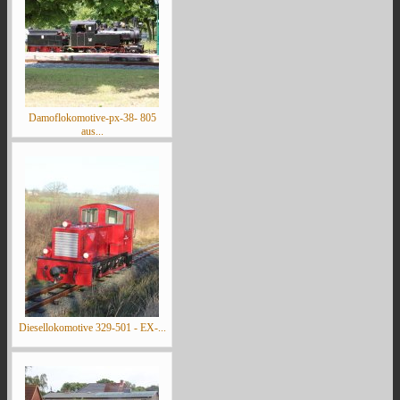
Damoflokomotive-px-38- 805
aus...
Diesellokomotive 329-501 - EX-...