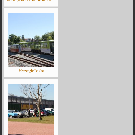
fahrzeuge-der-reisseck-hhenbah...
fahrzeughalle kltz