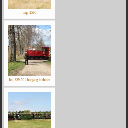
img_2590
lok-329-501-bergang bothmer